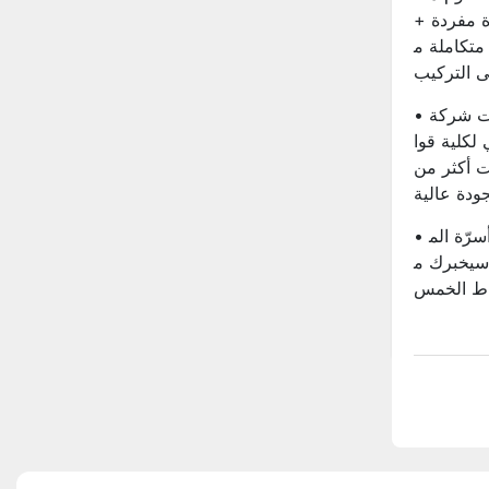
 مفردة +
متكاملة م
ى التركيب
• فازت شركة Yiruo Furniture بنجاح بمناق
كلية قوا
ت أكثر من
• لماذا يجب على المصنّعين تصنيع أسرّة الم
سيخبرك م