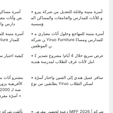
• أسرة متينة وقابلة للتعديل من شركة ييرو
و للأثاث للمدارس والجامعات والمساكن الم
ص وأثاث معيا
ؤسسية
دارس وال
• أسرة متينة للمهاجع وحلول أثاث معياري م
ن شركة Yiruo Furniture للمدارس ومساك
ن الموظفين
• عرض سريع خلال 4 أيام! مشروع تصدير ك
امل لأثاث غرف الطلاب لمدرسة هندية
• سافر عميل هندي إلى الصين واختار أسرّة
بطابقين من نوع Yiruo لسكن الطلاب
الأفريقية يز
+ أسرّة مفرد
• دعوة لحضور معرض MIFF 2026 | شركة