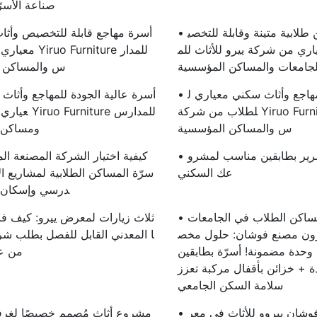
صناعة الأسرّ
• أسرة مساكن طلابية متينة وقابلة للتخصي
ري من شركة ييرو للأثاث للم
معياري من شركة e
جامعات والمساكن المؤسسية
س والمساكن 
• أسرة متينة للمهاجع وأثاث سكني معياري ل
لطلاب من شركة Yiruo Furniture للمدار
عياري من شركة 
س والمساكن المؤسسية
ومساكن 
• كيفية اختيار سرير بطابقين مناسب لمشرو
عك السكني
سرّة المساكن الطلابية لمشاريع ال
درسي وإسكان 
• مشترو أثاث مساكن الطلاب في الجامعات
ورون مصنع فوشان: حلول مخص
ا المعدني القابل للفصل بطلب شرا
صة لـ 2000 وحدة مضمونة! أسرّة بطابقين
من ع
ة + خزائن بأقفال مركبة تعزز
سلامة السكن الجامعي
• تألقت شركة فوشان ييروو للأثاث في معر