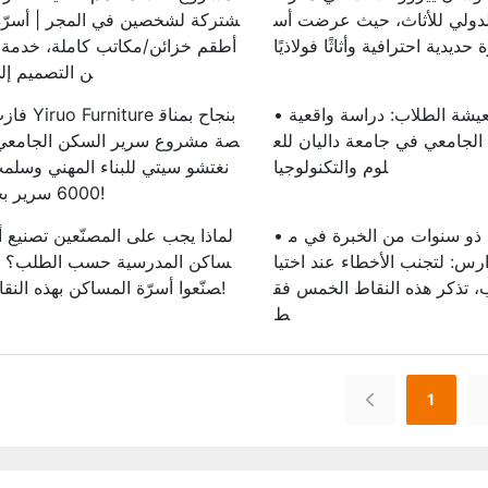
لدولي للأثاث، حيث عرضت أس
شتركة لشخصين في المجر | أسرّة
أطقم خزائن/مكاتب كاملة، خدمة 
ن التصميم إل
• تجديد أماكن معيشة الطلاب: دراسة واقعية
الجامعي في جامعة داليان للع
صة مشروع سرير السكن الجامعي ل
لوم والتكنولوجيا
نغتشو سيتي للبناء المهني وسلم
6000 سرير بجودة عالية!
• يكشف مُصنِّع ذو سنوات من الخبرة في م
رس: لتجنب الأخطاء عند اختيا
ساكن المدرسية حسب الطلب؟ 
، تذكر هذه النقاط الخمس فق
صنّعوا أسرّة المساكن بهذه النقاط الخمس!
ط
1