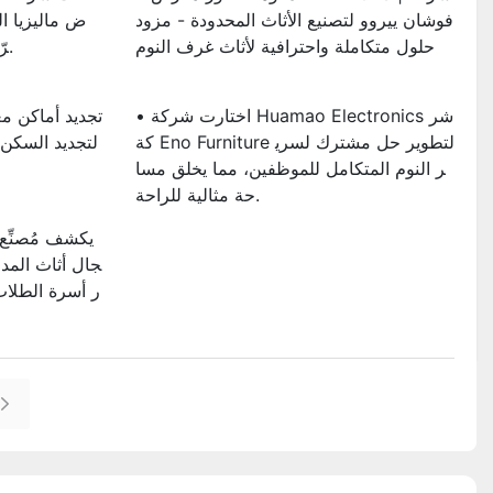
فوشان ييروو لتصنيع الأثاث المحدودة - مزود
ض ماليزيا ا
حلول متكاملة واحترافية لأثاث غرف النوم
رّة حديدية احترافية وأثاثًا فولاذيًا.
• اختارت شركة Huamao Electronics شر
كة Eno Furniture لتطوير حل مشترك لسري
لتجديد السكن 
ر النوم المتكامل للموظفين، مما يخلق مسا
حة مثالية للراحة.
جال أثاث المدا
ر أسرة الطلاب