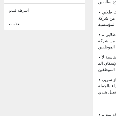
ة بطابقين
أشرطة فيديو
• أسرة مهاجع قابلة للتخصيص وأثاث طلابي
Yiruo Furnitur للمدار
العلامات
المؤسسية
• أسرة عالية الجودة للمهاجع وأثاث طلابي م
Yiruo Furniture للمدارس
الموظفين
• كيفية اختيار الشركة المصنعة المناسبة لأ
إسكان الم
الموظفين
• ثلاث زيارات لمعرض ييرو: كيف فاز سريرن
ء بالجملة
ميل هندي
• مشروع أثاث مُصمم خصيصًا لغرفة نوم م