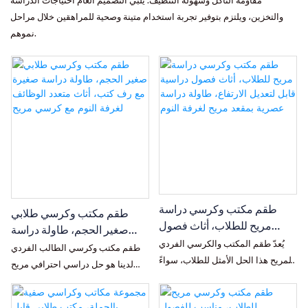
مقاومة التآكل وسهولة التنظيف. يلبي التصميم العام احتياجات الدراسة
والتخزين، ويلتزم بتوفير تجربة استخدام متينة وصحية للمراهقين خلال مراحل
نموهم.
طقم مكتب وكرسي دراسة
طقم مكتب وكرسي طلابي
مريح للطلاب، أثاث فصول
صغير الحجم، طاولة دراسة
دراسية قابل لتعديل الارتفاع،
يُعدّ طقم المكتب والكرسي الفردي
صغيرة مع رف كتب، أثاث متعدد
طقم مكتب وكرسي الطالب الفردي
طاولة دراسة عصرية بمقعد
المريح هذا الحل الأمثل للطلاب، سواءً
الوظائف لغرفة النوم مع كرسي
لدينا هو حل دراسي احترافي مريح
مريح لغرفة النوم
للدراسة في المنزل أو في الفصول
مريح
مصمم خصيصًا للفصول الدراسية،
الدراسية. فهو يتميز بتصميم مريح
والمساكن الطلابية، وبيئات التعلم