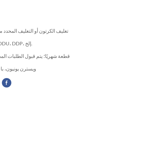
تغليف الكرتون أو التغليف المحدد م
ESW، FOB، DDU، DDP، إلخ.
10000 قطعة شهريًا؛ يتم قبول الطلبات ال
TT، LC، ويسترن يونيون، 