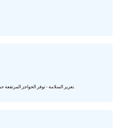
تعزيز السلامة - توفر الحواجز المرتفعة حماية مدروسة، مما يضمن نومًا هانئًا طوال الليل.