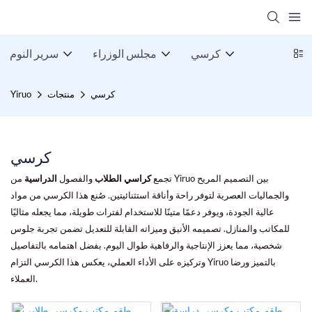
كرسي
مجلس الوزراء
سرير النوم
كرسي
منتجات
Yiruo
كرسي
تجمع
كراسي الطلاب
والفصول
الدراسية
من Yiruo بين التصميم المريح
والجماليات العصرية لتوفر راحة وأناقة استثنائيتين. صُنع هذا الكرسي من مواد
عالية الجودة، ويوفر دعمًا متينًا للاستخدام لفترات طويلة، مما يجعله مثاليًا
للمكاتب والمنازل. تصميمه الأنيق وميزاته القابلة للتعديل تضمن تجربة جلوس
شخصية، مما يعزز الإنتاجية والرفاهية طوال اليوم. بفضل اهتمامه بالتفاصيل
وتركيزه على الأداء العملي، يعكس هذا الكرسي التزام Yiruo بالتميز ورضا
العملاء.