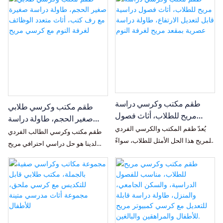
طقم مكتب وكرسي دراسة
طقم مكتب وكرسي طلابي
مريح للطلاب، أثاث فصول
صغير الحجم، طاولة دراسة
دراسية قابل لتعديل الارتفاع،
يُعدّ طقم المكتب والكرسي الفردي
صغيرة مع رف كتب، أثاث متعدد
طقم مكتب وكرسي الطالب الفردي
طاولة دراسة عصرية بمقعد
المريح هذا الحل الأمثل للطلاب، سواءً
الوظائف لغرفة النوم مع كرسي
لدينا هو حل دراسي احترافي مريح
مريح لغرفة النوم
للدراسة في المنزل أو في الفصول
مريح
مصمم خصيصًا للفصول الدراسية،
الدراسية. فهو يتميز بتصميم مريح
والمساكن الطلابية، وبيئات التعلم
وعلمي، يتناسب مع انحناء العمود
المنزلي. صُمم هذا الطقم المتكامل
الفقري الطبيعي، ويُحسّن وضعية
لدعم وضعية جلوس صحية وراحة تدوم
الجلوس، ويوفر دعمًا كاملًا للفقرات
طويلًا، ويتميز بارتفاع قابل للتعديل
القطنية أثناء القراءة والتعلم لفترات
ليناسب الطلاب في مراحل نموهم