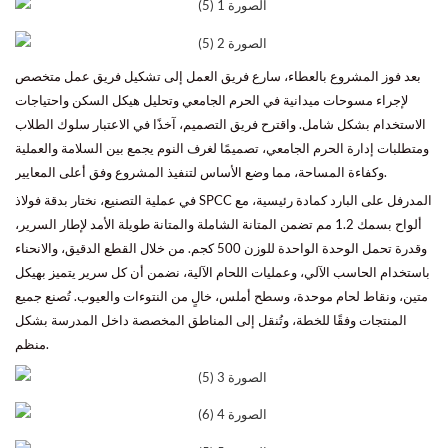
بعد فوز المشروع بالعطاء، سارع فريق العمل إلى تشكيل فريق عمل متخصص
لإجراء مسوحات ميدانية في الحرم الجامعي وتحليل هيكل السكن واحتياجات
الاستخدام بشكل شامل. واقترح فريق التصميم، آخذًا في الاعتبار سلوك الطلاب
ومتطلبات إدارة الحرم الجامعي، تصميمًا لغرف النوم يجمع بين السلامة والعملية
وكفاءة المساحة، مما وضع الأساس لتنفيذ المشروع وفق أعلى المعايير.
في عملية التصنيع، نختار بدقة فولاذ SPCC المدرفل على البارد كمادة رئيسية، مع
ألواح بسمك 1.2 مم تضمن المتانة الشاملة والمتانة طويلة الأمد لإطار السرير،
وقدرة تحمل الوحدة الواحدة للوزن 500 كجم. من خلال القطع الدقيق، والانحناء
باستخدام الحاسب الآلي، وعمليات اللحام الآلية، نضمن أن كل سرير يتميز بهيكل
متين، ونقاط لحام موحدة، وسطح أملس، خالٍ من النتوءات والعيوب. تُصنع جميع
المنتجات وفقًا للخطة، وتُنقل إلى المناطق المخصصة داخل المدرسة بشكل
منظم.