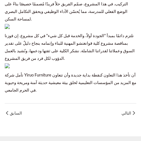
التركيب. في هذا المشروع، صمّم الفريق حلاً فريدًا مُصممًا خصيصًا بناءً على
الوضع الفعلي للمدرسة، مما يُحسّن الأداء الوظيفي ويحقق التكامل البصري
لمساحة السكن.
نلتزم دائمًا بمبدأ "الجودة أولاً، والخدمة قبل كل شيء" في كل مشروع. إن فوزنا
بمناقصة مشروع كلية قوانغتشو المهنية للبناء وإتمامه بنجاح دليلٌ على تقدير
السوق وعملائنا لقدراتنا الشاملة. نشكر الكلية على ثقتها ودعمها، ونُشيد بالعمل
الدؤوب لكل فرد من فريق المشروع.
تأمل شركة Yiruo Furniture أن تأخذ هذا التعاون كنقطة بداية جديدة وأن تتعاون
مع المزيد من المؤسسات التعليمية لخلق بيئة معيشية حديثة آمنة ومريحة وحيوية
في الحرم الجامعي.
التالي
السابق