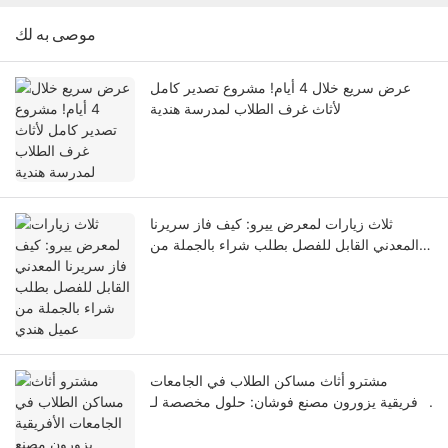
موصى به لك
عرض سريع خلال 4 أيام! مشروع تصدير كامل
لأثاث غرف الطلاب لمدرسة هندية
ثلاث زيارات لمعرض ييرو: كيف فاز سريرنا
المعدني القابل للفصل بطلب شراء بالجملة من
عميل هندي
مشترو أثاث مساكن الطلاب في الجامعات
الأفريقية يزورون مصنع فوشان: حلول مخصصة لـ
2000 وحدة مضمونة! أسرّة بطابقين + أسرّة
مفردة + خزائن بأقفال مركبة تعزز سلامة السكن