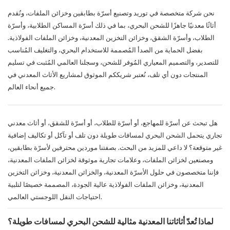
نحن شركة متخصصة في توريد وتصنيع أسرّة بطابقين وخزائن الملفات، ونُقدم
أثاثًا معدنيًا جاهزًا للشحن البحري، بما في ذلك أسرّة المساكن الطلابية، وأسرّة
الطلاب، وأسرّة الشقق، وخزائن التخزين المعدنية، وخزائن الملفات الفولاذية.
بفضل الحماية من الصدأ المُصممة للاستخدام البحري، والتغليف المُناسب
للتصدير، والتصميم المعياري المُوفر للشحن، وسجلنا العالمي المُثبت في تسليم
المنتجات دون أي تلف، نُعتبر شريككم الموثوق لمشاريع الأثاث المعدني في
جميع أنحاء العالم.
هل تبحث عن أسرّة للمهاجع، أو أسرّة للطلاب، أو أسرّة للشقق، أو أثاث معدني
تجاري يتحمل الشحن البحري لمسافات طويلة دون تلف أو تآكل أو تكاليف إضافية
غير متوقعة؟ لا داعي للمزيد من البحث. بصفتنا موردين محترفين لأسرّة بطابقين،
ومصنعين لخزائن الملفات، وعلامات تجارية موثوقة لخزائن الملفات المعدنية،
فإننا متخصصون في حلول الأسرّة المعدنية، والخزائن المعدنية، وخزائن التخزين
المعدنية، وخزائن الملفات الفولاذية عالية الجودة، المصممة خصيصًا لتلبية
احتياجات النقل اللوجستي العالمي.
لماذا تُعدّ أثاثاتنا المعدنية مثالية للشحن البحري لمسافات طويلة؟