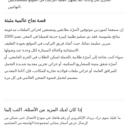
النهائيين.
قصة نجاح عالمية مثبتة
إن سمعتنا كموردين موثوقين لأسرّة بطابقين ومصنعين لخزائن الملفات مدعومة
بنتائج ملموسة. فقد تم تسليم طلبية كبيرة حديثة لعميلنا في المجر، تضم 2000
سرير، سليمة تمامًا، حيث أشاد فريق التركيب في الموقع بجودة التغليف
الاستثنائية والحالة الممتازة لكل وحدة عند وصولها.
سواء كنت بحاجة إلى أسرّة طلابية بالجملة لسكن الطلاب في الحرم الجامعي، أو
أسرّة شقق متينة للمشاريع السكنية، أو خزائن تخزين معدنية شديدة التحمل
للمرافق العامة، أو خزائن ملفات فولاذية تجارية للمكاتب، فإن أثاثنا المعدني
مصمم لتحمل قسوة الشحن العالمي في كل مرة.
إذا كان لديك المزيد من الأسئلة، اكتب إلينا
ما عليك سوى ترك بريدك الإلكتروني أو رقم هاتفك في نموذج الاتصال حتى نتمكن من
إرسال عرض أسعار مجاني لمجموعتنا الواسعة من التصاميم!