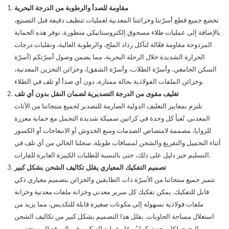
مقاومة للصدأ والرطوبة من الدرجة البحرية
تخضع جميع قطع أسرّتنا وخزائننا المعدنية لعمليات تنظيف دقيقة قبل التصنيع،
بالإضافة إلى عمليات طلاء مسحوق إلكتروستاتيكي متطورة. توفر هذه الحماية
المزدوجة مقاومة فعّالة لتآكل رذاذ الملح، والرطوبة العالية، وتقلبات درجات
الحرارة الشديدة خلال الرحلة البحرية، مما يضمن وصول أسرّتكم (أسرّة
السكن الجامعي، وأسرّة الطلاب، وأسرّة الشقق)، وخزائن التخزين المعدنية،
وخزائن الملفات الفولاذية بحالة ممتازة، دون أي صدأ أو تلف في الطلاء.
تغليف مقوى من الدرجة التصديرية لضمان النقل بدون أي تلف
نلتزم بمعايير التغليف الدولية الصارمة للتصدير لجميع منتجاتنا من الأثاث
المعدني. تُعبأ كل وحدة في كراتين سميكة شديدة التحمل مع حماية معززة
للزوايا، مصممة لامتصاص الصدمات ومنع الخدوش أو الانبعاجات أو الكسور
أثناء التحميل والتفريغ والشحن لمسافات طويلة. سجلنا الخالي من أي تلف في
التسليم خير دليل على ذلك، حتى بالنسبة للطلبات الكبيرة العابرة للقارات.
تصميم التفكيك المعياري يقلل تكاليف الشحن بشكل كبير
تتميز جميع منتجاتنا من الأسرّة ذات الطابقين والخزائن بتصميم معياري ذكي
قابل للتفكيك. يمكن تفكيك كل سرير معدني وخزانة ملفات معدنية وخزانة
ملفات فولاذية بسهولة إلى مكونات صغيرة قابلة للتكديس، مما يزيد من
استغلال مساحة الحاويات. يقلل هذا التصميم بشكل كبير من تكاليف الشحن
البحري لكل وحدة، كما يُسهّل عملية التركيب في الموقع للمستخدمين