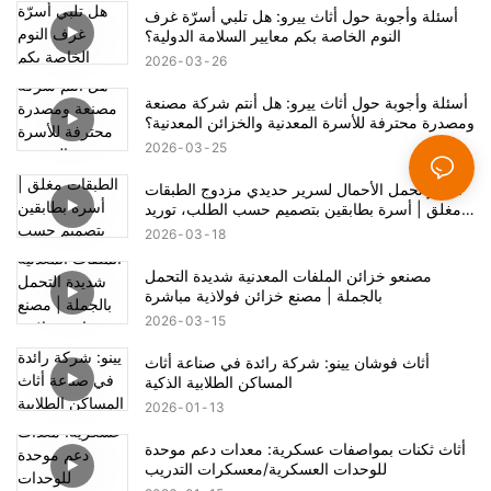
أسئلة وأجوبة حول أثاث ييرو: هل تلبي أسرّة غرف
النوم الخاصة بكم معايير السلامة الدولية؟
2026
03
26
أسئلة وأجوبة حول أثاث ييرو: هل أنتم شركة مصنعة
ومصدرة محترفة للأسرة المعدنية والخزائن المعدنية؟
2026
03
25
اختبار تحمل الأحمال لسرير حديدي مزدوج الطبقات
مغلق | أسرة بطابقين بتصميم حسب الطلب، توريد
مباشر من المصنع
2026
03
18
مصنعو خزائن الملفات المعدنية شديدة التحمل
بالجملة | مصنع خزائن فولاذية مباشرة
2026
03
15
أثاث فوشان يينو: شركة رائدة في صناعة أثاث
المساكن الطلابية الذكية
2026
01
13
أثاث ثكنات بمواصفات عسكرية: معدات دعم موحدة
للوحدات العسكرية/معسكرات التدريب