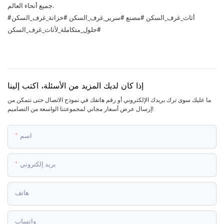
جميع أنحاء العالم.
#أثاث_غرف_السكن #مصنع #سرير_غرف_السكن #خزانة_غرف_السكن
#حلول_متكاملة_لأثاث_غرف_السكن
إذا كان لديك المزيد من الأسئلة، اكتب إلينا
ما عليك سوى ترك بريدك الإلكتروني أو رقم هاتفك في نموذج الاتصال حتى نتمكن من
إرسال عرض أسعار مجاني لمجموعتنا الواسعة من التصاميم!
اسم
بريد إلكتروني
هاتف
واتساب