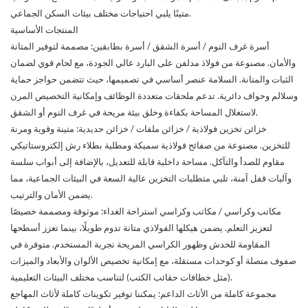
متينًا يلبي احتياجات مختلف بيئات السكن الجماعي.
المنتجات الأساسية
أسرة غرف النوم / أسرة الشقق / أسرة بطابقين: مصممة لتوفير المتانة
والأمان. مصنوعة من فولاذ مدلفن على البارد عالي الجودة، مع لحام قوي لضمان
الثبات والمتانة. السلامة عنصر أساسي في تصميمها، حيث تتضمن حواجز حماية
وسلالم وحواف دائرية. تدعم ملحقات متعددة الوظائف وإمكانية التخصيص المرن
لاستغلال المساحة بكفاءة وخلق بيئة مريحة في غرف النوم أو الشقق.
خزائن تخزين فولاذية / خزائن ملفات / خزائن حديدية: متينة وقوية ومرنة
للتخزين. مصنوعة من صفائح فولاذية سميكة ومطلية بطلاء رش إلكتروستاتيكي
مقاوم للصدأ والتآكل. مساحة داخلية قابلة للتعديل، بالإضافة إلى أبواب سلسة
وآليات قفل آمنة، تلبي متطلبات التخزين عالية السعة في البيئات الجماعية، مما
يضمن الأمان والترتيب.
مكاتب وكراسي / مكاتب وكراسي استراحة الغداء: موثوقة ومصممة خصيصًا
لتعزيز التعلم. يضمن هيكلها الفولاذي متانة تدوم طويلًا، بينما تعزز أسطحها
المقاومة للخدش وظهور الكراسي المريحة تجربة المستخدم. متوفرة في
صفوف متصلة أو كوحدات مستقلة، مع إمكانية تخصيص الألوان والأبعاد والميزات
(مثل خطافات حقائب الكتب) لتناسب مختلف البيئات التعليمية.
مجموعة كاملة من الأثاث الداعم: يمكننا توفير تكوينات كاملة لأثاث المهاجع