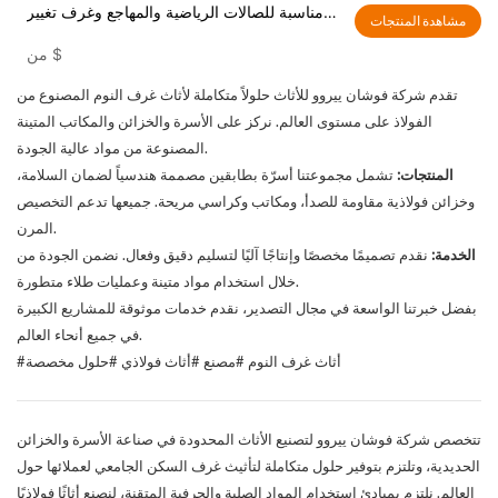
مناسبة للصالات الرياضية والمهاجع وغرف تغيير
مشاهدة المنتجات
الملابس
$
من
تقدم شركة فوشان ييروو للأثاث حلولاً متكاملة لأثاث غرف النوم المصنوع من
الفولاذ على مستوى العالم. نركز على الأسرة والخزائن والمكاتب المتينة
المصنوعة من مواد عالية الجودة.
المنتجات:
تشمل مجموعتنا أسرّة بطابقين مصممة هندسياً لضمان السلامة،
وخزائن فولاذية مقاومة للصدأ، ومكاتب وكراسي مريحة. جميعها تدعم التخصيص
المرن.
الخدمة:
نقدم تصميمًا مخصصًا وإنتاجًا آليًا لتسليم دقيق وفعال. نضمن الجودة من
خلال استخدام مواد متينة وعمليات طلاء متطورة.
بفضل خبرتنا الواسعة في مجال التصدير، نقدم خدمات موثوقة للمشاريع الكبيرة
في جميع أنحاء العالم.
#أثاث غرف النوم #مصنع #أثاث فولاذي #حلول مخصصة
تتخصص شركة فوشان ييروو لتصنيع الأثاث المحدودة في صناعة الأسرة والخزائن
الحديدية، وتلتزم بتوفير حلول متكاملة لتأثيث غرف السكن الجامعي لعملائها حول
العالم. نلتزم بمبادئ استخدام المواد الصلبة والحرفية المتقنة، لنصنع أثاثًا فولاذيًا