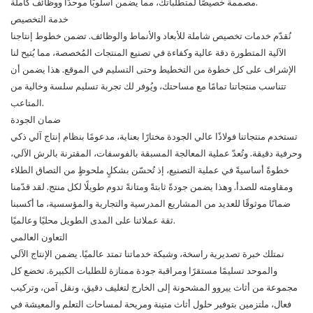
مصممة خصيصًا لمتطلباتك، مما يضمن أسلوبًا موحدًا ووظائف كاملة.
خدمة التخصيص
نُقدّم خدمات تخصيص شاملة للأبعاد والأنماط والوظائف. تضمن خطوط إنتاجنا
الآلية المتطورة دقة عالية وكفاءة في تصنيع المنتجات المُخصصة، مما يُتيح لنا
الإشراف على كل خطوة من التخطيط وحتى التسليم في الموقع. هذا يضمن أن
تتناسب منتجاتنا تمامًا مع مساحتك، ويُوفر لك تجربة تسليم سلسة وخالية من
المتاعب.
ضمان الجودة
تستخدم منتجاتنا فولاذًا عالي الجودة مختارًا بعناية، مدعومًا بنظام إنتاج آلي ذكي
وحرفية دقيقة. وتُعدّ عملية المعالجة المسبقة بالفوسفات، المقترنة بالرش الآلي،
خطوةً أساسيةً في عملية التصنيع، إذ تُحسّن بشكلٍ ملحوظٍ من التصاق الطلاء
ومقاومته للصدأ. وهذا يضمن جودةً ثابتةً ومتانةً تدوم طويلًا لكل منتج. لقد قدّمنا
ضمانًا موثوقًا للعديد من المشاريع المدرسية والتجارية والمؤسسية، ما أكسبنا
ثقة عملائنا على المدى الطويل محليًا وعالميًا.
التعاون العالمي
نمتلك خبرة تصديرية راسخة، وشبكة خدماتنا تمتد عالميًا. يضمن الإنتاج الآلي
والموحد تسليمًا مستقرًا ومراقبة جودة ممتازة للطلبات الكبيرة. تخضع كل
مجموعة من أثاث ييروو المشحونة إلى الخارج لتغليف دقيق، ونقل آمن، وتركيب
فعال، ملتزمين بتوفير حلول أثاث متينة ومريحة لمساحات التعلم والمعيشة في