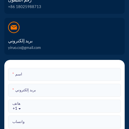
+86 18025988713
بريد إلكتروني
yiruo.co@gmail.com
اسم
بريد إلكتروني
هاتف
+1
واتساب