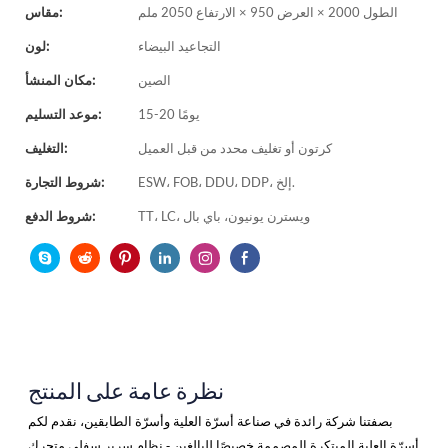
الطول 2000 × العرض 950 × الارتفاع 2050 ملم
مقاس:
التجاعيد البيضاء
لون:
الصين
مكان المنشأ:
15-20 يومًا
موعد التسليم:
كرتون أو تغليف محدد من قبل العميل
التغليف:
ESW، FOB، DDU، DDP، إلخ.
شروط التجارة:
TT، LC، ويسترن يونيون، باي بال
شروط الدفع:
نظرة عامة على المنتج
بصفتنا شركة رائدة
في صناعة أسرّة
العلية
وأسرّة الطابقين، نقدم لكم
أسرّة
العلية المبتكرة المصممة خصيصًا
للبالغين
- نظام سرير سفلي متحرك