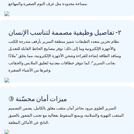
مساحة محدودة مثل غرف النوم الصغيرة والمهاجع.
٢- تفاصيل وظيفية مصممة لتناسب الإنسان
نظام تخزين متعدد الطبقات: تتميز منطقة السرير بأرفف متدرجة للكتب
والأجهزة الإلكترونية وما إلى ذلك؛ توفر مصابيح الحائط القابلة للتعديل
ومنافذ الطاقة إضاءة للقراءة وشحن الأجهزة الإلكترونية، مما يخلق "ملاذًا
بجانب السرير"؛ كما تتوفر خطافات معدنية لتعليق الملابس والحقائب
وغيرها من الأشياء الصغيرة.
③ ميزات أمان محسّنة
السرير العلوي مزود بحاجز أمان مثقب مغلق بالكامل. يضمن التصميم
المثقب التهوية والسلامة، ويمنع السقوط بفعالية مع تجنب الشعور بالضيق
الناتج عن الأماكن المغلقة.