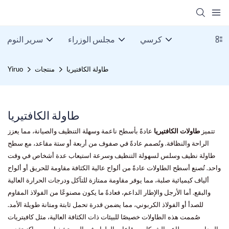
كرسي
مجلس الوزراء
سرير النوم
طاولة الكافتيريا
منتجات
Yiruo
طاولة الكافتيريا
تتميز
طاولات الكافتيريا
عادةً بأسطح ناعمة وسهلة التنظيف والصيانة، مما يعزز
الراحة والنظافة. وتُصمم عادةً في صفوف من أربعة أو ستة مقاعد، مع سطح
طاولة نظيف وسلس لسهولة التنظيف وسرعة استيعاب عدة أشخاص في وقت
واحد. تُصنع أسطح الطاولات عادةً من ألواح عالية الكثافة مقاومة للحريق أو ألواح
ألياف كيميائية صلبة، مما يوفر مقاومة ممتازة للتآكل ودرجات الحرارة العالية
والبقع. أما الأرجل والإطار الداعم، فعادةً ما يكون مصنوعًا من الفولاذ المقاوم
للصدأ أو الفولاذ الكربوني، مما يضمن قدرة تحمل ثابتة ومتانة طويلة الأمد.
صُممت هذه الطاولات خصيصًا للبيئات ذات الكثافة العالية، مثل كافيتريات