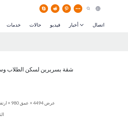
اتصال
أخبار
فيديو
حالات
خدمات
شقة بسريرين لسكن الطلاب وسك
عرض 4494 × عمق 980 × ارتفاع 2080 (مم)
الت