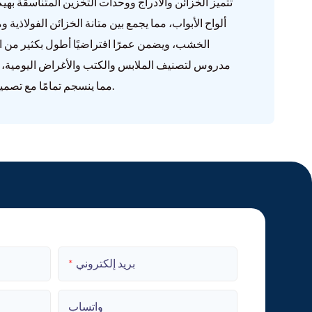
تتميز الخزائن والأدراج ووحدات التخزين المتناسقة 
ألواح الأبواب، مما يجمع بين متانة الخزائن الفولاذي
الخشب، ويضمن عمرًا افتراضيًا أطول بكثير من ا
مدروس لتصنيف الملابس والكتب والأغراض اليومية، 
مما ينسجم تمامًا مع تصميم إطار السرير، ويضفي مظهرًا جماليًا متناسقًا.
بريد إلكتروني
واتساب