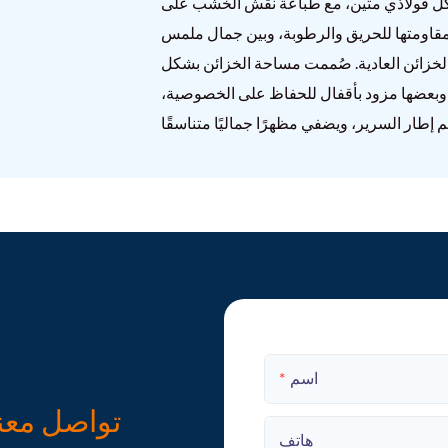
بهيكل فولاذي متين، مع طباعة نقش الخشب على
ة ومقاومتها للحريق والرطوبة، وبين جمال ملمس
لخزائن العادية. صُممت مساحة الخزائن بشكل
وبعضها مزود بأقفال للحفاظ على الخصوصية،
اسم
تواصل معن
هاتف