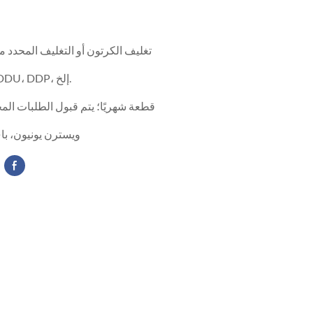
تغليف الكرتون أو التغليف المحدد م
ESW، FOB، DDU، DDP، إلخ.
10000 قطعة شهريًا؛ يتم قبول الطلبات ال
TT، LC، ويسترن يونيون، 