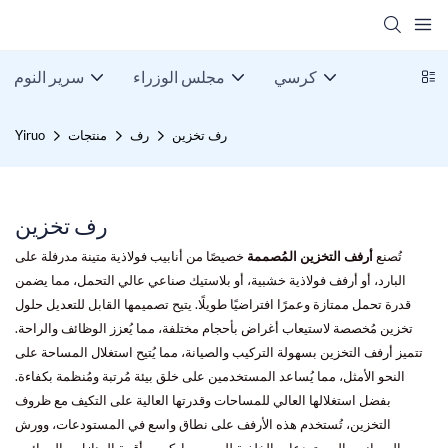
كرسي
مجلس الوزراء
سرير النوم
رف تخزين
رف
منتجات
Yiruo
رف تخزين
تُصنع
أرفف التخزين المُصممة
خصيصًا من أنابيب فولاذية متينة مدرفلة على
البارد، أو أرفف فولاذية خشبية، أو بلاستيك صناعي عالي التحمل، مما يضمن
قدرة تحمل ممتازة وعمرًا افتراضيًا طويلًا. يتيح تصميمها القابل للتعديل حلول
تخزين مُخصصة لاستيعاب أغراض بأحجام مختلفة، مما يُعزز الوظائف والراحة.
تتميز أرفف التخزين بسهولة التركيب والصيانة، مما يُتيح استغلال المساحة على
النحو الأمثل، مما يُساعد المستخدمين على خلق بيئة مُرتبة ومُنظمة بكفاءة.
بفضل استغلالها العالي للمساحات وقدرتها العالية على التكيف مع ظروف
التخزين، تُستخدم هذه الأرفف على نطاق واسع في المستودعات، وورش