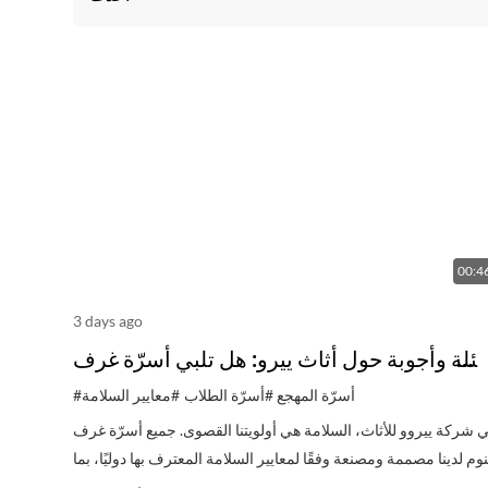
00:4
3 days ago
ئلة وأجوبة حول أثاث ييرو: هل تلبي أسرّة غرف
النوم الخاصة بكم معايير السلامة الدولية؟
#أسرّة المهجع
#أسرّة الطلاب
#معايير السلامة
 شركة ييروو للأثاث، السلامة هي أولويتنا القصوى. جميع أسرّة غرف
نوم لدينا مصممة ومصنعة وفقًا لمعايير السلامة المعترف بها دوليًا، بما
في ذلك اختبارات صارمة للثبات وتحمل الأحمال والسلامة الهيكلية.