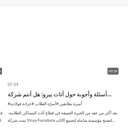
6
00:58
07-24
أسئلة وأجوبة حول أثاث ييرو: هل أنتم شركة
أس
مصنعة ومصدرة محترفة للأسرة المعدنية
#أسرة بطابقين
#أسرّة الطلاب
#خزانة فولاذية
والخزائن المعدنية؟
بعد أكثر من عقد من الخبرة العميقة في قطاع أثاث المساكن الطلابية،
في
نمت شركة Yiruo Furniture لتصبح مؤسسة شاملة لتصنيع الأثاث
ال
المعدني، تجمع بين البحث والتطوير والتصميم والإنتاج والمبيعات